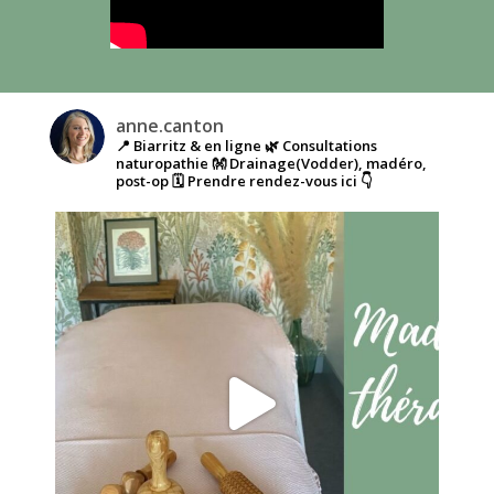
anne.canton
📍 Biarritz & en ligne
🌿 Consultations
naturopathie
👐 Drainage(Vodder), madéro,
post-op
🗓️ Prendre rendez-vous ici 👇